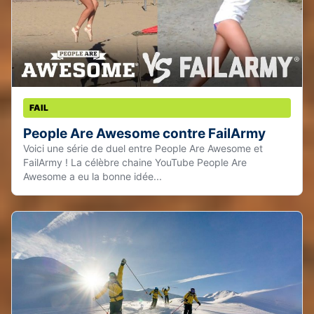
FAIL
People Are Awesome contre FailArmy
Voici une série de duel entre People Are Awesome et
FailArmy ! La célèbre chaine YouTube People Are
Awesome a eu la bonne idée...