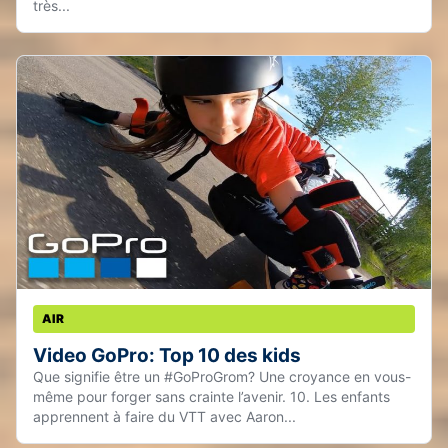
très...
AIR
Video GoPro: Top 10 des kids
Que signifie être un #GoProGrom? Une croyance en vous-
même pour forger sans crainte l’avenir. 10. Les enfants
apprennent à faire du VTT avec Aaron...