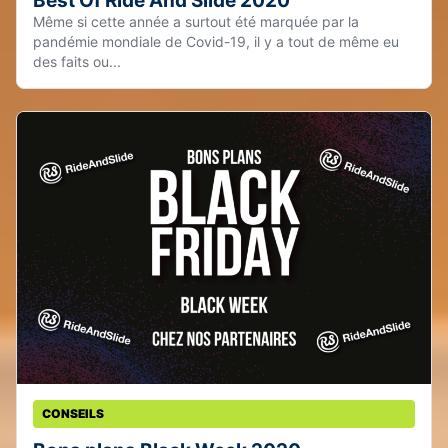
Best Of Ride And Slide 2020
Même si cette année a surtout été marquée par la
pandémie mondiale de Covid-19, il y a tout de même eu
des faits ou...
CONSEILS