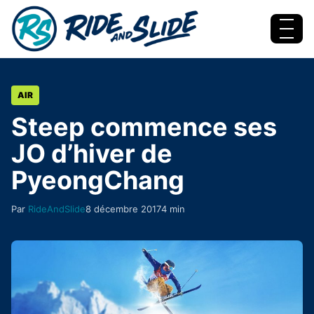
Aller au contenu
Menu
AIR
Steep commence ses
JO d’hiver de
PyeongChang
Par
RideAndSlide
8 décembre 2017
4 min