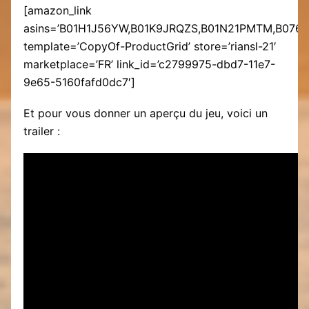
[amazon_link
asins=’B01H1J56YW,B01K9JRQZS,B01N21PMTM,B07
template=’CopyOf-ProductGrid’ store=’riansl-21′
marketplace=’FR’ link_id=’c2799975-dbd7-11e7-
9e65-5160fafd0dc7′]
Et pour vous donner un aperçu du jeu, voici un
trailer :