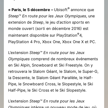
®
« Paris, le 5 décembre –
Ubisoft
annonce que
Steep™ En route pour les Jeux Olympiques
, une
extension de
Steep
, le jeu d’
action sports
en
monde ouvert (sorti en décembre 2016) est
®
maintenant disponible sur PlayStation
4,
PlayStation 4 Pro, Xbox One, Xbox One X et PC.
L’extension
Steep™ En route pour les Jeux
Olympiques
comprend de nombreux événements
en Ski Alpin, Snowboard et Ski Freestyle. On y
retrouvera le Slalom Géant, le Slalom, le Super-G,
la Descente, le Slalom Géant Parallèle, le Half-
Pipe, le Snowboard Cross, le Slopestyle, le Ski
Half-Pipe, le Ski Cross et le Ski Slopestyle.
L’extension
Steep™ En route pour les Jeux
Olympiques
intègre un nouveau mode de jeu, où