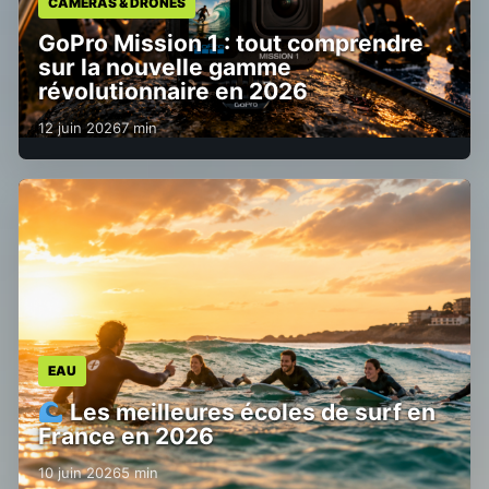
CAMÉRAS & DRONES
GoPro Mission 1 : tout comprendre
sur la nouvelle gamme
révolutionnaire en 2026
12 juin 2026
7 min
EAU
Les meilleures écoles de surf en
France en 2026
10 juin 2026
5 min