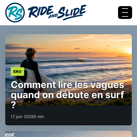
Aller au contenu
Menu
EAU
Comment lire les vagues
quand on débute en surf
?
17 juin 2026
6 min