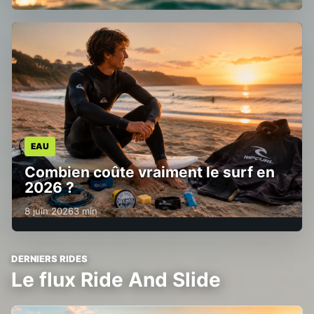
EAU
Combien coûte vraiment le surf en
2026 ?
8 juin 2026
3 min
DERNIERS RIDES
Le flux Ride And Slide