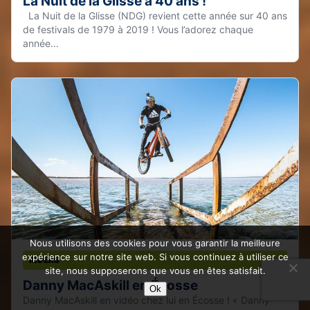
La Nuit de la Glisse a 40 ans !
La Nuit de la Glisse (NDG) revient cette année sur 40 ans
de festivals de 1979 à 2019 ! Vous l’adorez chaque
année...
Nous utilisons des cookies pour vous garantir la meilleure
expérience sur notre site web. Si vous continuez à utiliser ce
RIDERS
site, nous supposerons que vous en êtes satisfait.
Danny MacAskill en Écosse
Ok
Danny MacAskill en vidéo chez lui en Écosse ! « Danny