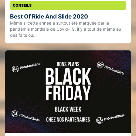
CONSEILS
Best Of Ride And Slide 2020
Même si cette année a surtout été marquée par la
pandémie mondiale de Covid-19, il y a tout de même eu
des faits ou...