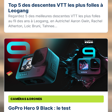
Top 5 des descentes VTT les plus folles à
Leogang
Regardez 5 des meilleures descentes VTT les plus folles
au fil des ans à Leogang, en Autriche! Aaron Gwin, Rachel
Atherton, Loic Bruni, Tahnee...
CAMÉRAS & DRONES
GoPro Hero 9 Black : le test