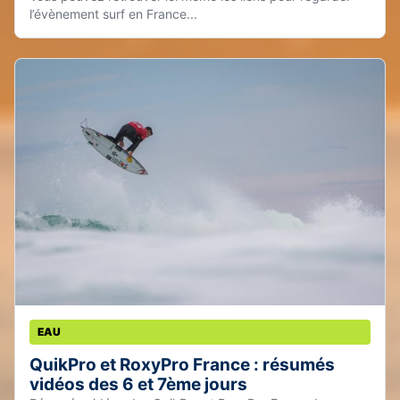
l’évènement surf en France...
EAU
QuikPro et RoxyPro France : résumés
vidéos des 6 et 7ème jours