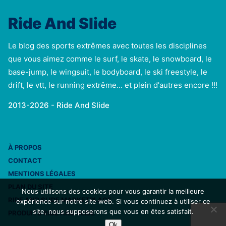
Ride And Slide
Le blog des sports extrêmes avec toutes les disciplines
que vous aimez comme le surf, le skate, le snowboard, le
base-jump, le wingsuit, le bodyboard, le ski freestyle, le
drift, le vtt, le running extrême... et plein d'autres encore !!!
2013-2026 - Ride And Slide
À PROPOS
CONTACT
MENTIONS LÉGALES
PLAN DU SITE
Nous utilisons des cookies pour vous garantir la meilleure
RIDE AND SLIDE MARKETPLACE
expérience sur notre site web. Si vous continuez à utiliser ce
site, nous supposerons que vous en êtes satisfait.
PRODUITS RIDE AND SLIDE
Ok