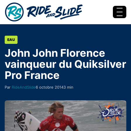
Aller au contenu
Menu
EAU
John John Florence
vainqueur du Quiksilver
Pro France
Par
RideAndSlide
6 octobre 2014
3 min