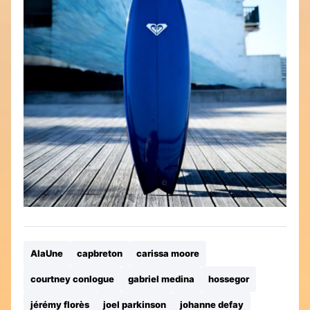
AlaUne
capbreton
carissa moore
courtney conlogue
gabriel medina
hossegor
jérémy florès
joel parkinson
johanne defay