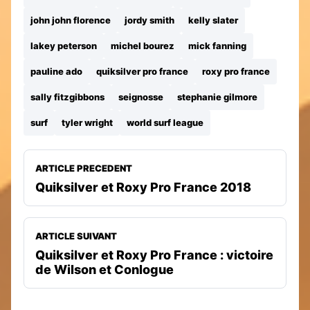
john john florence
jordy smith
kelly slater
lakey peterson
michel bourez
mick fanning
pauline ado
quiksilver pro france
roxy pro france
sally fitzgibbons
seignosse
stephanie gilmore
surf
tyler wright
world surf league
ARTICLE PRECEDENT
Quiksilver et Roxy Pro France 2018
ARTICLE SUIVANT
Quiksilver et Roxy Pro France : victoire
de Wilson et Conlogue