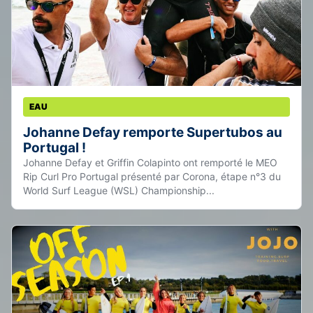
EAU
Johanne Defay remporte Supertubos au
Portugal !
Johanne Defay et Griffin Colapinto ont remporté le MEO
Rip Curl Pro Portugal présenté par Corona, étape n°3 du
World Surf League (WSL) Championship...