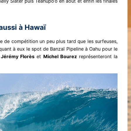
elly Slater puis Teahupo’o en aout et enfin les finales
ussi à Hawaï
 de compétition un peu plus tard que les surfeuses,
uant à eux le spot de Banzaï Pipeline à Oahu pour le
Jérémy Florès
et
Michel Bourez
représenteront la