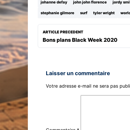
johanne defay
john john florence
jordy smi
stephanie gilmore
surf
tyler wright
world
ARTICLE PRECEDENT
Bons plans Black Week 2020
Laisser un commentaire
Votre adresse e-mail ne sera pas publ