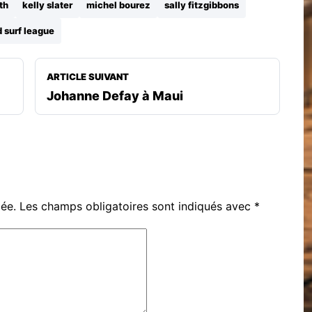
th
kelly slater
michel bourez
sally fitzgibbons
 surf league
ARTICLE SUIVANT
Johanne Defay à Maui
iée.
Les champs obligatoires sont indiqués avec
*