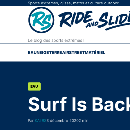
Aller au contenu
Sports extremes, glisse, matos et culture outdoor
Le blog des sports extrêmes !
EAU
NEIGE
TERRE
AIR
STREET
MATÉRIEL
EAU
Surf Is Back
Par
KAI RS
3 décembre 2020
2 min