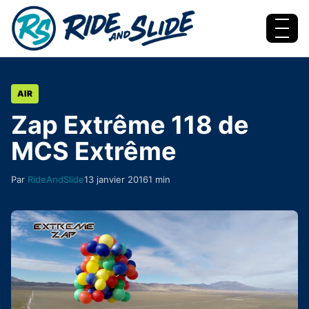
Aller au contenu
Menu
AIR
Zap Extrême 118 de
MCS Extrême
Par
RideAndSlide
13 janvier 2016
1 min