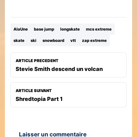
AlaUne
base jump
longskate
mcs extreme
skate
ski
snowboard
vtt
zap extreme
ARTICLE PRECEDENT
Stevie Smith descend un volcan
ARTICLE SUIVANT
Shredtopia Part 1
Laisser un commentaire