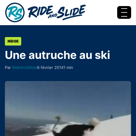
Aller au contenu
Menu
NEIGE
Une autruche au ski
Par
RideAndSlide
6 février 2014
1 min