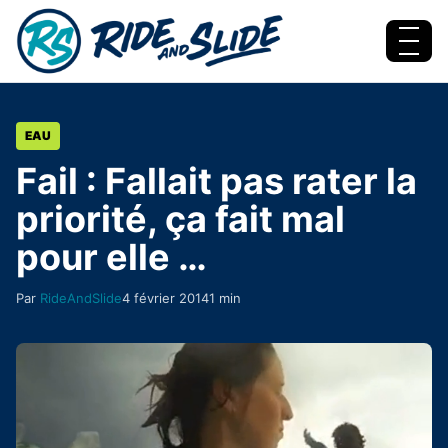
Aller au contenu
Menu
EAU
Fail : Fallait pas rater la
priorité, ça fait mal
pour elle …
Par
RideAndSlide
4 février 2014
1 min