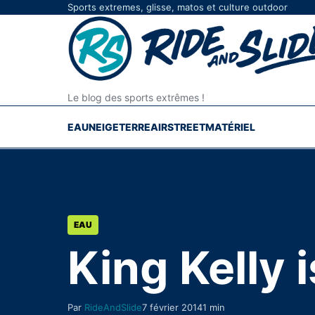
Aller au contenu
Sports extremes, glisse, matos et culture outdoor
Le blog des sports extrêmes !
EAU
NEIGE
TERRE
AIR
STREET
MATÉRIEL
EAU
King Kelly 
Par
RideAndSlide
7 février 2014
1 min