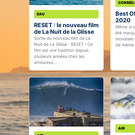
CONSEIL
Best Of
EAU
2020
RESET : le nouveau film
Même si c
de La Nuit de la Glisse
été marqu
Sortie du nouveau film de La
mondiale d
Nuit de La Glisse : RESET ! Ce
de même e
film est une tradition depuis
plusieurs années chez les
amoureux...
AIR