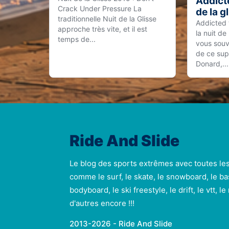
Addicte
Crack Under Pressure La
de la g
traditionnelle Nuit de la Glisse
Addicted t
approche très vite, et il est
la nuit de
temps de...
vous souv
de ce sup
Donard,...
Ride And Slide
Le blog des sports extrêmes avec toutes le
comme le surf, le skate, le snowboard, le ba
bodyboard, le ski freestyle, le drift, le vtt, l
d'autres encore !!!
2013-2026 - Ride And Slide