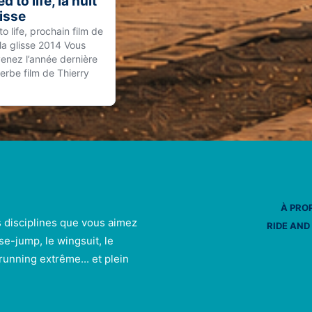
d to life, la nuit
lisse
o life, prochain film de
 la glisse 2014 Vous
enez l’année dernière
erbe film de Thierry
À PRO
s disciplines que vous aimez
RIDE AND
se-jump, le wingsuit, le
e running extrême... et plein