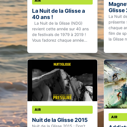
AIR
Magneti
Glisse
La Nuit de la Glisse a
La Nuit de
40 ans !
présente
La Nuit de la Glisse (NDG)
chaque an
revient cette année sur 40 ans
film de sp
de festivals de 1979 à 2019 !
la Glisse n
Vous l’adorez chaque année...
AIR
AIR
Nuit de la Glisse 2015
Nuit de la Glisse 2015 : Don’t