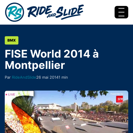
Aller au contenu
Menu
BMX
FISE World 2014 à
Montpellier
Par
RideAndSlide
26 mai 2014
1 min