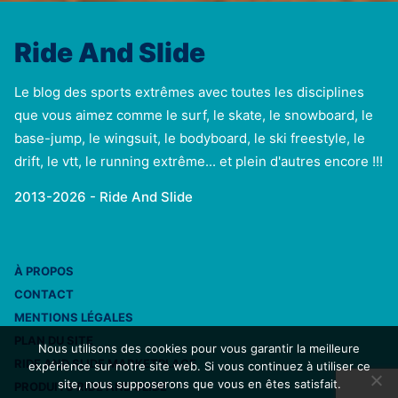
Ride And Slide
Le blog des sports extrêmes avec toutes les disciplines
que vous aimez comme le surf, le skate, le snowboard, le
base-jump, le wingsuit, le bodyboard, le ski freestyle, le
drift, le vtt, le running extrême... et plein d'autres encore !!!
2013-2026 - Ride And Slide
À PROPOS
CONTACT
MENTIONS LÉGALES
PLAN DU SITE
Nous utilisons des cookies pour vous garantir la meilleure
RIDE AND SLIDE MARKETPLACE
expérience sur notre site web. Si vous continuez à utiliser ce
site, nous supposerons que vous en êtes satisfait.
PRODUITS RIDE AND SLIDE