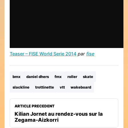
Teaser – FISE World Serie 2014
par
fise
bmx
daniel dhers
fmx
roller
skate
slackline
trottinette
vtt
wakeboard
ARTICLE PRECEDENT
Kilian Jornet au rendez-vous sur la
Zegama-Aizkorri