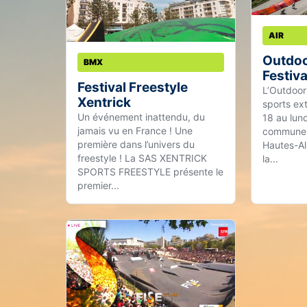
AIR
Outdoo
BMX
Festiva
Festival Freestyle
L’Outdoor
Xentrick
sports ex
Un événement inattendu, du
18 au lund
jamais vu en France ! Une
commune 
première dans l’univers du
Hautes-Alp
freestyle ! La SAS XENTRICK
la...
SPORTS FREESTYLE présente le
premier...