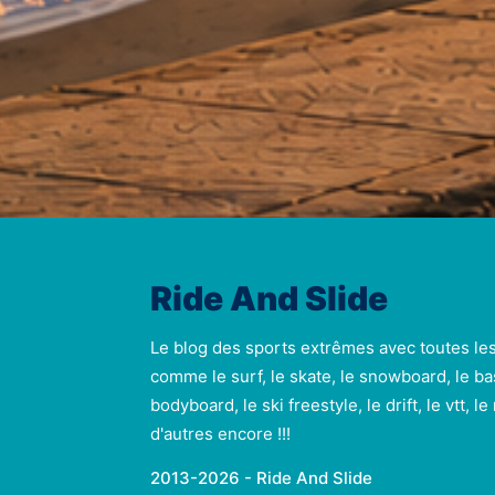
Ride And Slide
Le blog des sports extrêmes avec toutes le
comme le surf, le skate, le snowboard, le ba
bodyboard, le ski freestyle, le drift, le vtt, l
d'autres encore !!!
2013-2026 - Ride And Slide