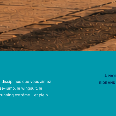
À PRO
s disciplines que vous aimez
RIDE AND
se-jump, le wingsuit, le
e running extrême... et plein