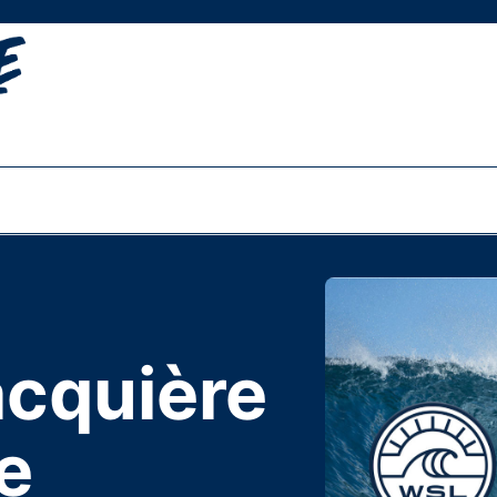
cquière
de