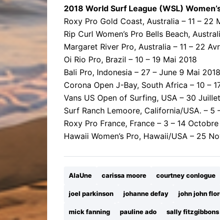
2018 World Surf League (WSL) Women’s
Roxy Pro Gold Coast, Australia – 11 – 22
Rip Curl Women’s Pro Bells Beach, Austral
Margaret River Pro, Australia – 11 – 22 Avr
Oi Rio Pro, Brazil – 10 – 19 Mai 2018
Bali Pro, Indonesia – 27 – June 9 Mai 201
Corona Open J-Bay, South Africa – 10 – 17
Vans US Open of Surfing, USA – 30 Juille
Surf Ranch Lemoore, California/USA. – 5
Roxy Pro France, France – 3 – 14 Octobre
Hawaii Women’s Pro, Hawaii/USA – 25 N
AlaUne
carissa moore
courtney conlogue
joel parkinson
johanne defay
john john flo
mick fanning
pauline ado
sally fitzgibbons