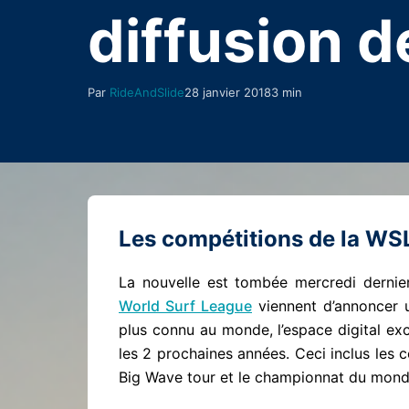
diffusion d
Par
RideAndSlide
28 janvier 2018
3 min
Les compétitions de la WSL
La nouvelle est tombée mercredi dernier
World Surf League
viennent d’annoncer un
plus connu au monde, l’espace digital exc
les 2 prochaines années. Ceci inclus les
Big Wave tour et le championnat du monde