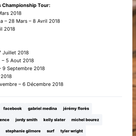
 Championship Tour:
 Mars 2018
ia – 28 Mars – 8 Avril 2018
il 2018
8
 Juillet 2018
t – 5 Aout 2018
 – 9 Septembre 2018
 2018
ovembre – 6 Décembre 2018
facebook
gabriel medina
jérémy florès
rence
jordy smith
kelly slater
michel bourez
stephanie gilmore
surf
tyler wright