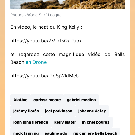
Photos : World Surf League
En vidéo, le heat du King Kelly :
https://youtu.be/7MDTsQaPupk
et regardez cette magnifique vidéo de Bells
Beach
en Drone
:
https://youtu.be/PIqSjWIdMcU
AlaUne
carissa moore
gabriel medina
jérémy florès
joel parkinson
johanne defay
john john florence
kelly slater
michel bourez
mick fanning
pauline ado
rip curl pro bells beach