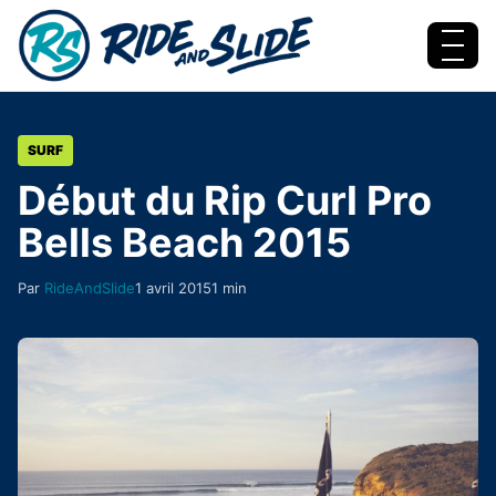
Aller au contenu
Menu
SURF
Début du Rip Curl Pro
Bells Beach 2015
Par
RideAndSlide
1 avril 2015
1 min