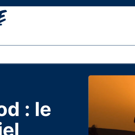
d : le
iel