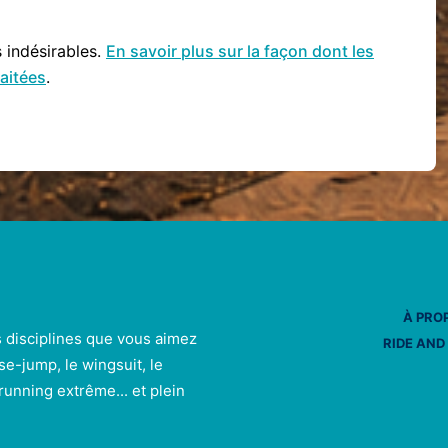
s indésirables.
En savoir plus sur la façon dont les
aitées
.
À PRO
s disciplines que vous aimez
RIDE AND
se-jump, le wingsuit, le
e running extrême... et plein