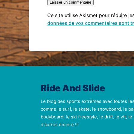
Ce site utilise Akismet pour réduire le
données de vos commentaires sont tr
Ride And Slide
Le blog des sports extrêmes avec toutes le
comme le surf, le skate, le snowboard, le ba
bodyboard, le ski freestyle, le drift, le vtt, l
d'autres encore !!!