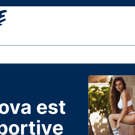
ova est
portive