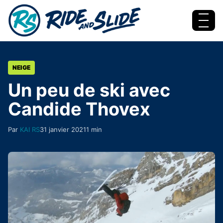
Aller au contenu
Menu
NEIGE
Un peu de ski avec
Candide Thovex
Par
KAI RS
31 janvier 2021
1 min