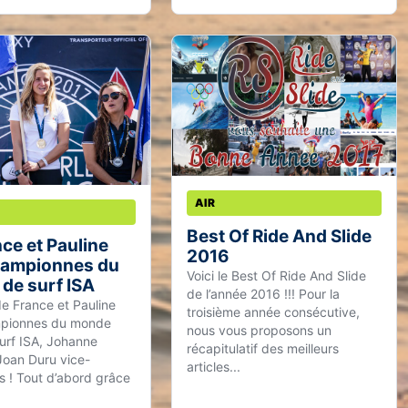
AIR
Best Of Ride And Slide
ce et Pauline
2016
hampionnes du
Voici le Best Of Ride And Slide
de surf ISA
de l’année 2016 !!! Pour la
de France et Pauline
troisième année consécutive,
pionnes du monde
nous vous proposons un
urf ISA, Johanne
récapitulatif des meilleurs
Joan Duru vice-
articles...
 ! Tout d’abord grâce