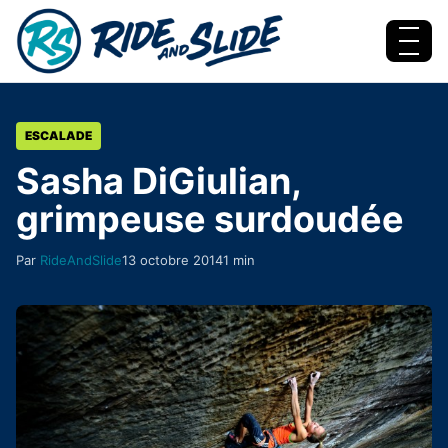
Aller au contenu
Menu
ESCALADE
Sasha DiGiulian,
grimpeuse surdoudée
Par
RideAndSlide
13 octobre 2014
1 min