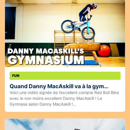
FUN
Quand Danny MacAskill va à la gym…
Voici une vidéo signée de l’excellent compte Red Bull Bike
avec le non moins excellent Danny MacAskill ! Le
Gymnase selon Danny MacAskill !...