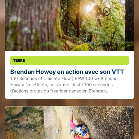
TERRE
Brendan Howey en action avec son VTT
100 Seconds of Ultimate Flow | RAW 100 w/ Brendan
Howey No effects, no slo-mo. Juste 100 secondes
d’actions brutes du freerider canadien Brendan...