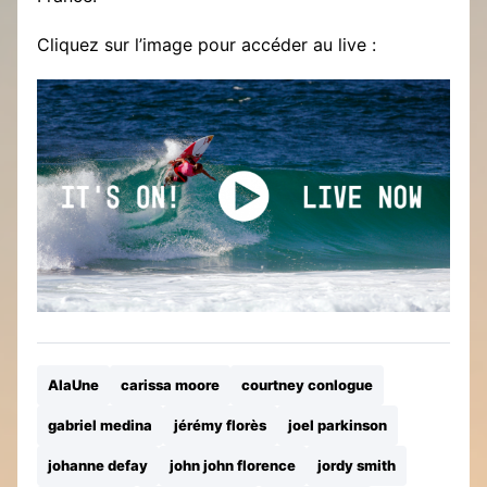
Cliquez sur l’image pour accéder au live :
AlaUne
carissa moore
courtney conlogue
gabriel medina
jérémy florès
joel parkinson
johanne defay
john john florence
jordy smith