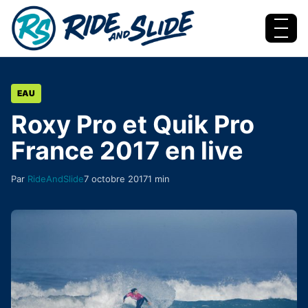
Aller au contenu
Menu
EAU
Roxy Pro et Quik Pro
France 2017 en live
Par
RideAndSlide
7 octobre 2017
1 min