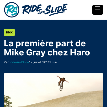
Aller au contenu
Menu
BMX
La première part de
Mike Gray chez Haro
Par
RideAndSlide
12 juillet 2014
1 min