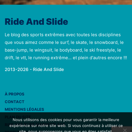
Ride And Slide
Le blog des sports extrêmes avec toutes les disciplines
que vous aimez comme le surf, le skate, le snowboard, le
base-jump, le wingsuit, le bodyboard, le ski freestyle, le
drift, le vtt, le running extrême... et plein d'autres encore !!!
2013-2026 - Ride And Slide
À PROPOS
CONTACT
MENTIONS LÉGALES
PLAN DU SITE
Nous utilisons des cookies pour vous garantir la meilleure
RIDE AND SLIDE MARKETPLACE
expérience sur notre site web. Si vous continuez à utiliser ce
site, nous supposerons que vous en êtes satisfait.