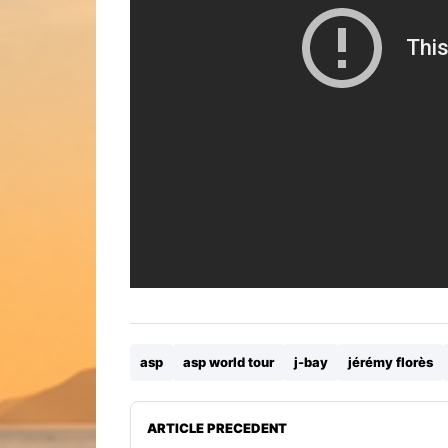
asp
asp world tour
j-bay
jérémy florès
ARTICLE PRECEDENT