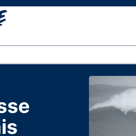
osse
is