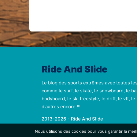
Ride And Slide
Le blog des sports extrêmes avec toutes le
comme le surf, le skate, le snowboard, le ba
bodyboard, le ski freestyle, le drift, le vtt, l
d'autres encore !!!
2013-2026 - Ride And Slide
Nous utilisons des cookies pour vous garantir la meil