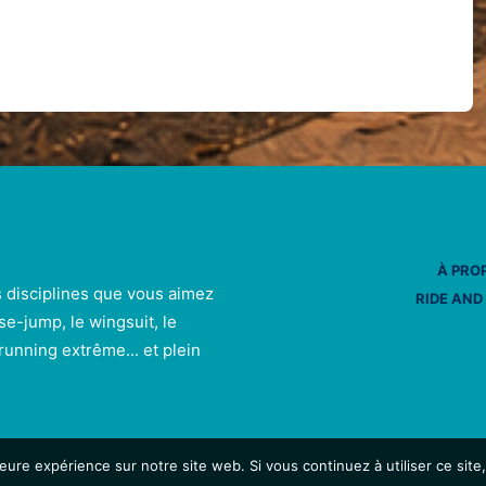
À PRO
s disciplines que vous aimez
RIDE AND
se-jump, le wingsuit, le
e running extrême... et plein
leure expérience sur notre site web. Si vous continuez à utiliser ce sit