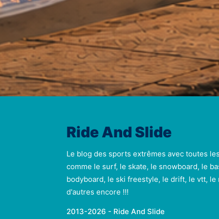
Ride And Slide
Le blog des sports extrêmes avec toutes le
comme le surf, le skate, le snowboard, le ba
bodyboard, le ski freestyle, le drift, le vtt, l
d'autres encore !!!
2013-2026 - Ride And Slide