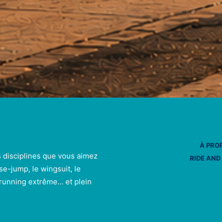
À PRO
s disciplines que vous aimez
RIDE AND
se-jump, le wingsuit, le
e running extrême... et plein