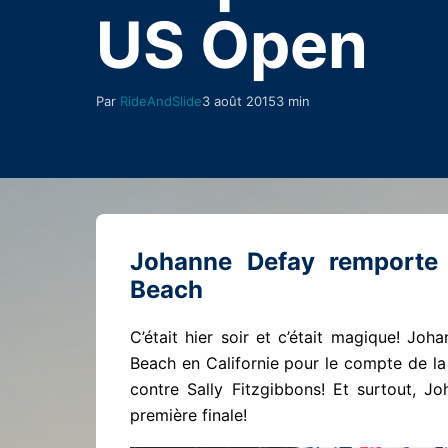
US Open
Par
RideAndSlide
3 août 2015
3 min
Johanne Defay remporte
Beach
C’était hier soir et c’était magique! J
Beach en Californie pour le compte de l
contre Sally Fitzgibbons! Et surtout, J
première finale!