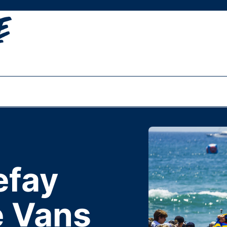
efay
e Vans