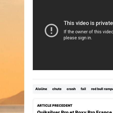
AlaUne
chute
crash
fail
red bull ram
ARTICLE PRECEDENT
Quiksilver Pro et Roxy Pro France