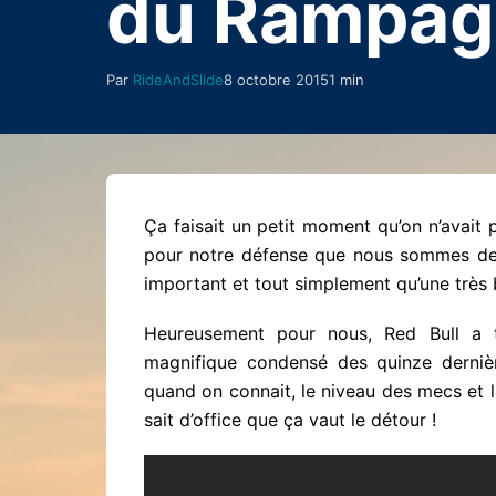
du Rampag
Par
RideAndSlide
8 octobre 2015
1 min
Ça faisait un petit moment qu’on n’avait p
pour notre défense que nous sommes des
important et tout simplement qu’une très 
Heureusement pour nous, Red Bull a t
magnifique condensé des quinze derniè
quand on connait, le niveau des mecs et
sait d’office que ça vaut le détour !