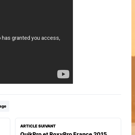
page
ARTICLE SUIVANT
QuikPro et RoxyPro France 2015,