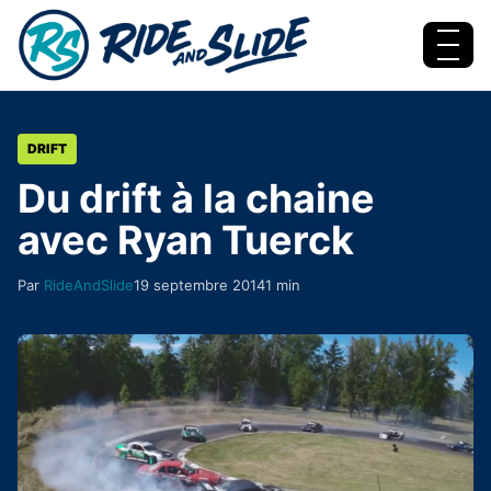
Aller au contenu
Menu
DRIFT
Du drift à la chaine
avec Ryan Tuerck
Par
RideAndSlide
19 septembre 2014
1 min