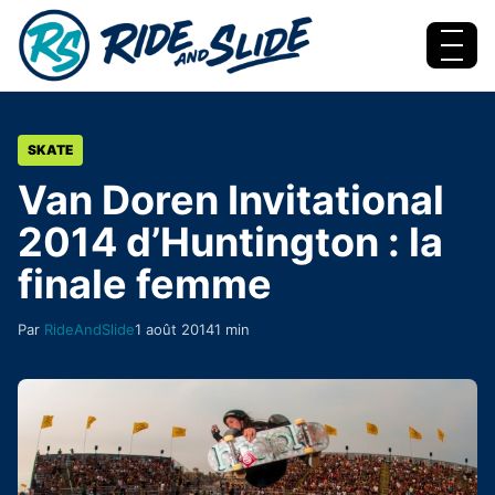
Aller au contenu
Menu
SKATE
Van Doren Invitational
2014 d’Huntington : la
finale femme
Par
RideAndSlide
1 août 2014
1 min