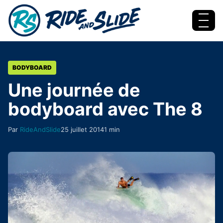
Aller au contenu
Menu
BODYBOARD
Une journée de
bodyboard avec The 8
Par
RideAndSlide
25 juillet 2014
1 min