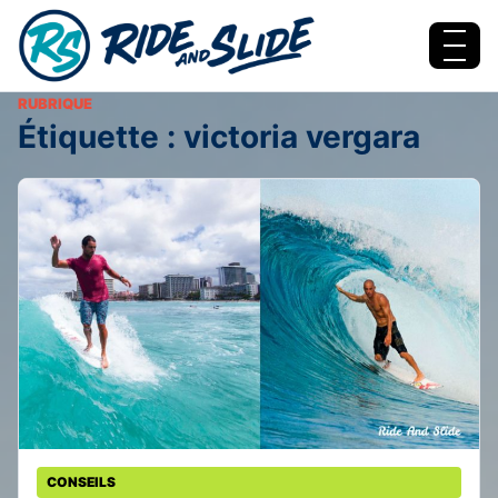
Aller au contenu
Menu
RUBRIQUE
Étiquette :
victoria vergara
CONSEILS