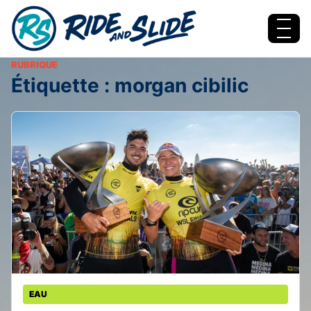
Aller au contenu
Menu
RUBRIQUE
Étiquette :
morgan cibilic
EAU