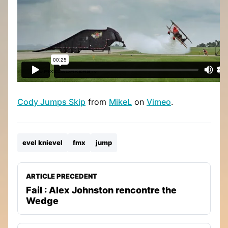
Cody Jumps Skip
from
MikeL
on
Vimeo
.
evel knievel
fmx
jump
ARTICLE PRECEDENT
Fail : Alex Johnston rencontre the
Wedge