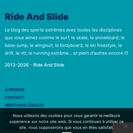
Ride And Slide
Le blog des sports extrêmes avec toutes les disciplines
que vous aimez comme le surf, le skate, le snowboard, le
base-jump, le wingsuit, le bodyboard, le ski freestyle, le
drift, le vtt, le running extrême... et plein d'autres encore !!!
2013-2026 - Ride And Slide
À PROPOS
CONTACT
MENTIONS LÉGALES
PLAN DU SITE
Nous utilisons des cookies pour vous garantir la meilleure
RIDE AND SLIDE MARKETPLACE
expérience sur notre site web. Si vous continuez à utiliser ce
site, nous supposerons que vous en êtes satisfait.
PRODUITS RIDE AND SLIDE