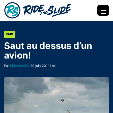
Aller au contenu
Menu
FMX
Saut au dessus d’un
avion!
Par
RideAndSlide
19 juin 2014
1 min