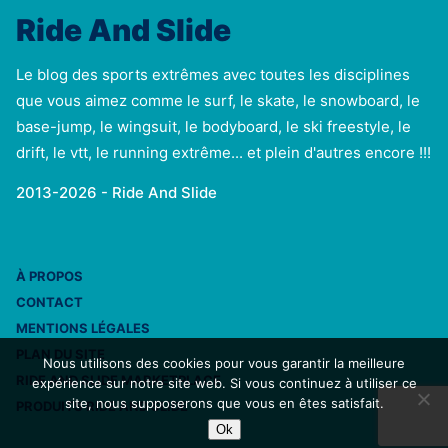
Ride And Slide
Le blog des sports extrêmes avec toutes les disciplines
que vous aimez comme le surf, le skate, le snowboard, le
base-jump, le wingsuit, le bodyboard, le ski freestyle, le
drift, le vtt, le running extrême... et plein d'autres encore !!!
2013-2026 - Ride And Slide
À PROPOS
CONTACT
MENTIONS LÉGALES
PLAN DU SITE
Nous utilisons des cookies pour vous garantir la meilleure
RIDE AND SLIDE MARKETPLACE
expérience sur notre site web. Si vous continuez à utiliser ce
site, nous supposerons que vous en êtes satisfait.
PRODUITS RIDE AND SLIDE
Ok