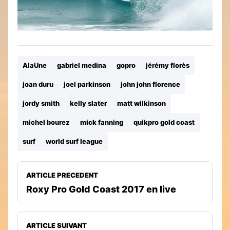
AlaUne
gabriel medina
gopro
jérémy florès
joan duru
joel parkinson
john john florence
jordy smith
kelly slater
matt wilkinson
michel bourez
mick fanning
quikpro gold coast
surf
world surf league
ARTICLE PRECEDENT
Roxy Pro Gold Coast 2017 en live
ARTICLE SUIVANT