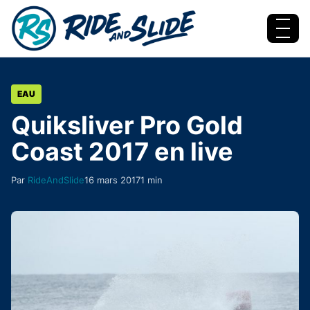
Aller au contenu
Menu
EAU
Quiksliver Pro Gold
Coast 2017 en live
Par
RideAndSlide
16 mars 2017
1 min