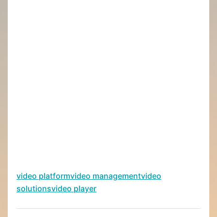
video platform
video management
video
solutions
video player