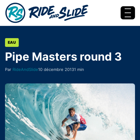
Aller au contenu
Menu
EAU
Pipe Masters round 3
Par
RideAndSlide
10 décembre 2013
1 min