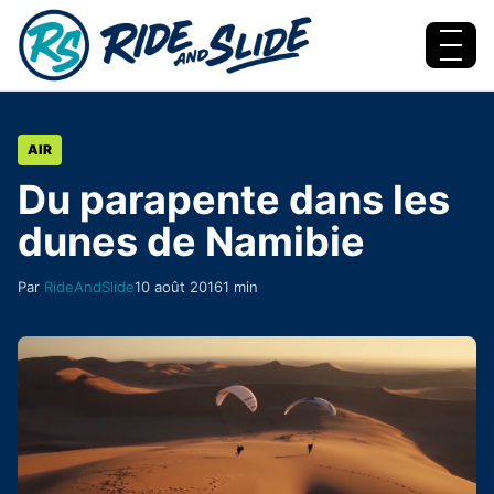
Aller au contenu
Menu
AIR
Du parapente dans les
dunes de Namibie
Par
RideAndSlide
10 août 2016
1 min