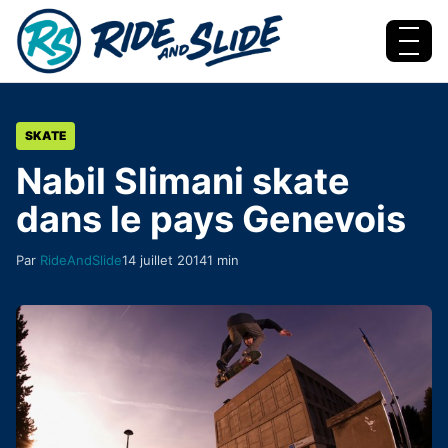
Aller au contenu
Menu
SKATE
Nabil Slimani skate
dans le pays Genevois
Par
RideAndSlide
14 juillet 2014
1 min