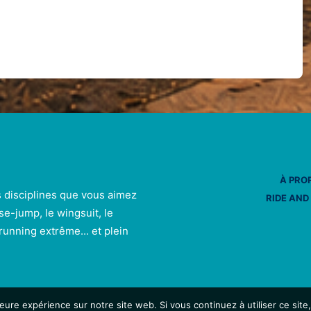
À PRO
s disciplines que vous aimez
RIDE AND
se-jump, le wingsuit, le
e running extrême... et plein
leure expérience sur notre site web. Si vous continuez à utiliser ce sit