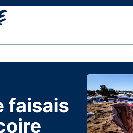
 faisais
çoire