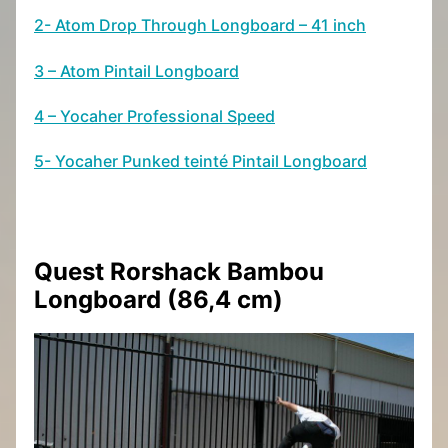
2-
Atom Drop Through Longboard – 41 inch
3 –
Atom Pintail Longboard
4 –
Yocaher Professional Speed
5-
Yocaher Punked teinté Pintail Longboard
Quest Rorshack Bambou
Longboard (86,4 cm)