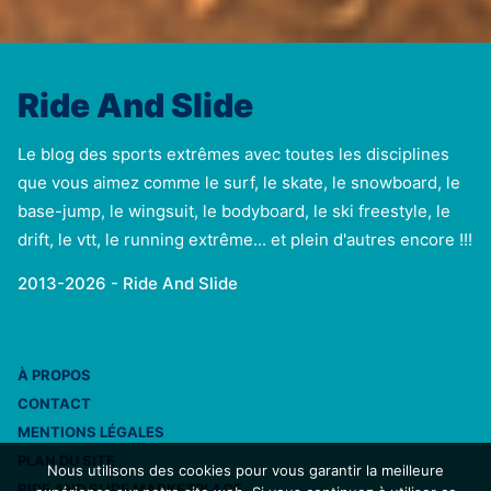
Ride And Slide
Le blog des sports extrêmes avec toutes les disciplines
que vous aimez comme le surf, le skate, le snowboard, le
base-jump, le wingsuit, le bodyboard, le ski freestyle, le
drift, le vtt, le running extrême... et plein d'autres encore !!!
2013-2026 - Ride And Slide
À PROPOS
CONTACT
MENTIONS LÉGALES
PLAN DU SITE
Nous utilisons des cookies pour vous garantir la meilleure
RIDE AND SLIDE MARKETPLACE