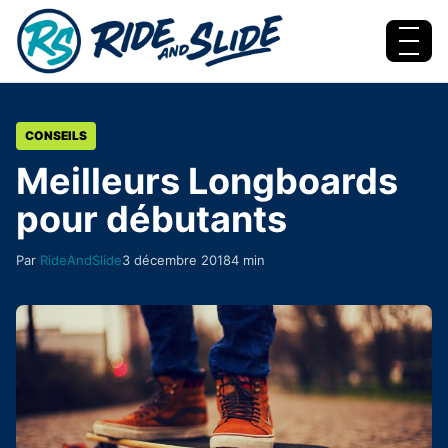
Aller au contenu
Menu
CONSEILS
Meilleurs Longboards
pour débutants
Par
RideAndSlide
3 décembre 2018
4 min