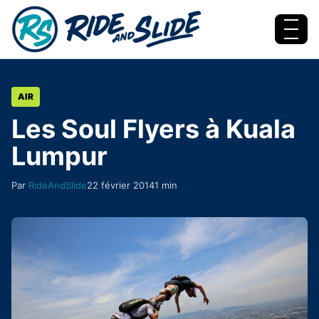
Aller au contenu
Menu
AIR
Les Soul Flyers à Kuala
Lumpur
Par
RideAndSlide
22 février 2014
1 min