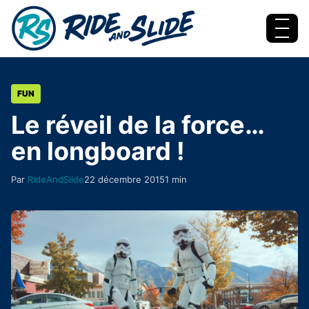
Aller au contenu
Menu
FUN
Le réveil de la force…
en longboard !
Par
RideAndSlide
22 décembre 2015
1 min