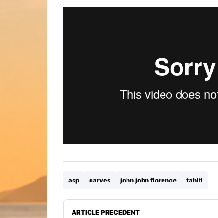
asp
carves
john john florence
tahiti
ARTICLE PRECEDENT