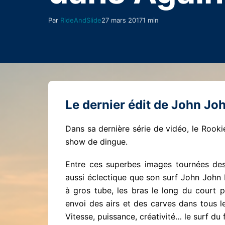
Par
RideAndSlide
27 mars 2017
1 min
Le dernier édit de John Jo
Dans sa dernière série de vidéo, le Rooki
show de dingue.
Entre ces superbes images tournées des
aussi éclectique que son surf John John 
à gros tube, les bras le long du court po
envoi des airs et des carves dans tous l
Vitesse, puissance, créativité… le surf du f