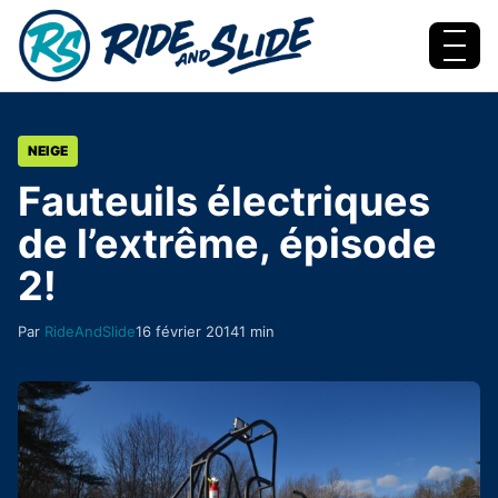
Aller au contenu
Menu
NEIGE
Fauteuils électriques
de l’extrême, épisode
2!
Par
RideAndSlide
16 février 2014
1 min