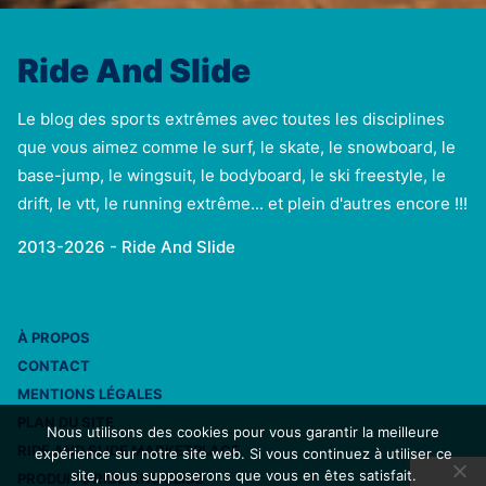
Ride And Slide
Le blog des sports extrêmes avec toutes les disciplines
que vous aimez comme le surf, le skate, le snowboard, le
base-jump, le wingsuit, le bodyboard, le ski freestyle, le
drift, le vtt, le running extrême... et plein d'autres encore !!!
2013-2026 - Ride And Slide
À PROPOS
CONTACT
MENTIONS LÉGALES
PLAN DU SITE
Nous utilisons des cookies pour vous garantir la meilleure
RIDE AND SLIDE MARKETPLACE
expérience sur notre site web. Si vous continuez à utiliser ce
site, nous supposerons que vous en êtes satisfait.
PRODUITS RIDE AND SLIDE