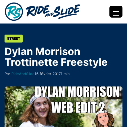
Aller au contenu
Menu
STREET
Dylan Morrison
Trottinette Freestyle
Par
RideAndSlide
16 février 2017
1 min