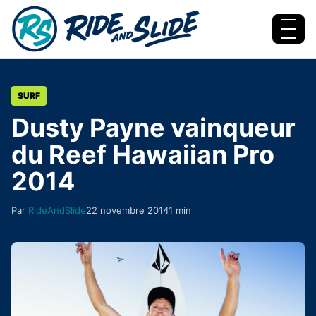
Aller au contenu
Menu
SURF
Dusty Payne vainqueur
du Reef Hawaiian Pro
2014
Par
RideAndSlide
22 novembre 2014
1 min