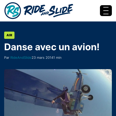
Aller au contenu
Menu
AIR
Danse avec un avion!
Par
RideAndSlide
23 mars 2014
1 min